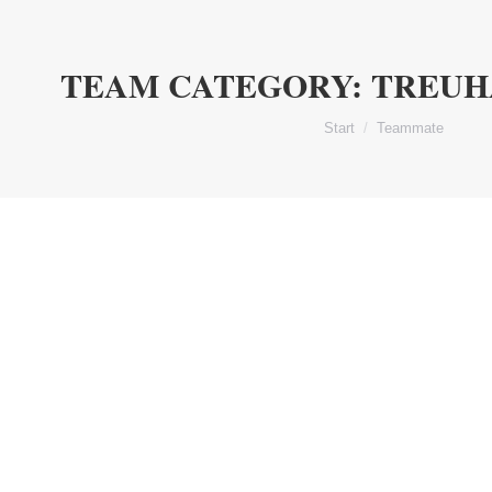
TEAM CATEGORY:
TREUH
Sie befinden sich hier:
Start
Teammate